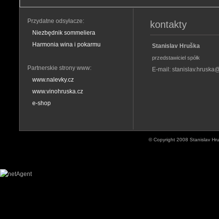
Przydatne odsyłacze:
kontakty
Niezbędnik sommeliera
Harmonia wina i pokarmu
Stanislav Hruška
przedstawiciel spółk
Partnerskie strony www:
E-mail:
stanislav.hruska
www.nalevky.cz
www.vinohruska.cz
e-shop
© Copyright 2008 Stanislav Hr